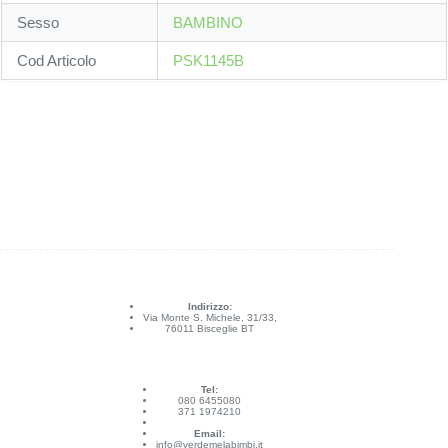
Sesso
BAMBINO
Cod Articolo
PSK1145B
Indirizzo:
Via Monte S. Michele, 31/33,
76011 Bisceglie BT
Tel:
080 6455080
371 1974210
Email:
info@verdemelabimbi.it