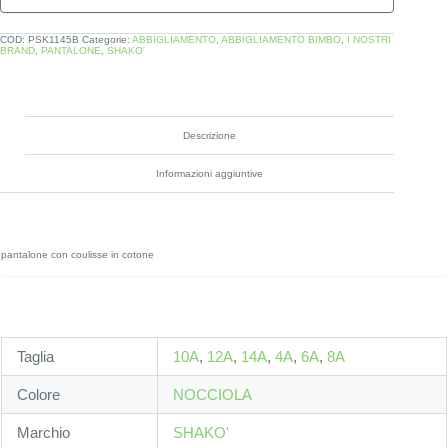
COD:
PSK1145B
Categorie:
ABBIGLIAMENTO
,
ABBIGLIAMENTO BIMBO
,
I NOSTRI
BRAND
,
PANTALONE
,
SHAKO'
Descrizione
Informazioni aggiuntive
pantalone con coulisse in cotone
Taglia
10A
,
12A
,
14A
,
4A
,
6A
,
8A
Colore
NOCCIOLA
Marchio
SHAKO'