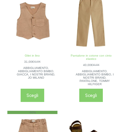
Gilet in lino
Pantalone in cotone con cinto
elastico
31,00
€
62,00
€
40,00
€
80,00
€
ABBIGLIAMENTO
,
ABBIGLIAMENTO BIMBO
,
ABBIGLIAMENTO
,
GIACCA
,
I NOSTRI BRAND
,
ABBIGLIAMENTO BIMBO
,
I
JO MILANO
NOSTRI BRAND
,
PANTALONE
,
TOMMY
HILFIGER
Scegli
Scegli
-50%