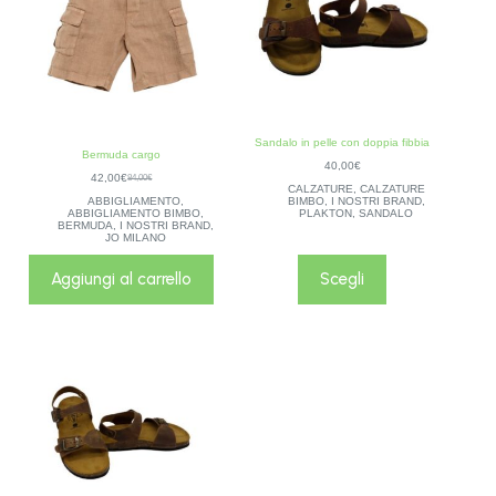
Sandalo in pelle con doppia fibbia
Bermuda cargo
40,00
€
42,00
€
84,00
€
CALZATURE
,
CALZATURE
ABBIGLIAMENTO
,
BIMBO
,
I NOSTRI BRAND
,
ABBIGLIAMENTO BIMBO
,
PLAKTON
,
SANDALO
BERMUDA
,
I NOSTRI BRAND
,
JO MILANO
Aggiungi al carrello
Scegli