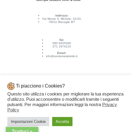
Indirizzo:
Via Monte S. Michele, 31/33,
76011 Bisceglie BT
Tel:
080 6455080
371 1974210
Email:
info@verdemelabimbi.it
Ti piacciono i Cookies?
Questo sito utilizza i cookies per migliorare la tua esperienza
Link Utili
d'utilizzo. Puoi acconsentire o modificarli tramite i seguenti
Spedizioni e pagamenti
pulsanti. Per maggiori informazioni leggi la nostra
Privacy
Condizioni di vendita
Contattaci
Policy
Privacy Policy
Copyright © 2026 - VERDEMELA Web Powered by
Dylog Italia S.p.A.
Impostazioni Cookie
Accetta
Traduci »