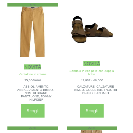
-50%
NOVITÀ
NOVITÀ
Sandalo in eco pelle con doppia
Pantalone in cotone
fibbia
35,00
€
42,00
€
-
46,00
€
70,00
€
ABBIGLIAMENTO
,
CALZATURE
,
CALZATURE
ABBIGLIAMENTO BIMBO
,
I
BIMBO
,
GOLDSTAR
,
I NOSTRI
NOSTRI BRAND
,
BRAND
,
SANDALO
PANTALONE
,
TOMMY
HILFIGER
Scegli
Scegli
-50%
-50%