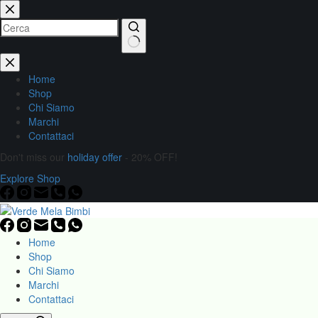
Home
Shop
Chi Siamo
Marchi
Contattaci
Don't miss our
holiday offer
- 20% OFF!
Explore Shop
Home
Shop
Chi Siamo
Marchi
Contattaci