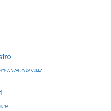
stro
NYNO
,
SCARPA DA CULLA
i
SIENA