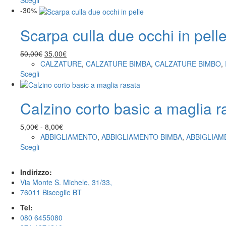
Scegli
essere
prodotto
-30%
scelte
ha
nella
Scarpa culla due occhi in pell
più
pagina
varianti.
del
Le
Il
Il
50,00
€
35,00
€
prodotto
opzioni
prezzo
prezzo
CALZATURE
,
CALZATURE BIMBA
,
CALZATURE BIMBO
,
possono
Questo
originale
attuale
Scegli
essere
prodotto
era:
è:
scelte
ha
50,00€.
35,00€.
nella
Calzino corto basic a maglia r
più
pagina
varianti.
del
Le
Fascia
5,00
€
-
8,00
€
prodotto
opzioni
di
ABBIGLIAMENTO
,
ABBIGLIAMENTO BIMBA
,
ABBIGLIAM
possono
Questo
prezzo:
Scegli
essere
prodotto
da
scelte
ha
5,00€
Indirizzo:
nella
più
a
Via Monte S. Michele, 31/33,
pagina
varianti.
8,00€
76011 Bisceglie BT
del
Le
prodotto
opzioni
Tel:
possono
080 6455080