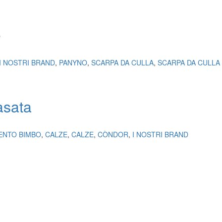
e
I NOSTRI BRAND
,
PANYNO
,
SCARPA DA CULLA
,
SCARPA DA CULLA
asata
ENTO BIMBO
,
CALZE
,
CALZE
,
CÒNDOR
,
I NOSTRI BRAND