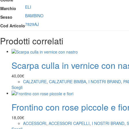
ELI
Marchio
BAMBINO
Sesso
7829AJ
Cod Articolo
Prodotti correlati
Scarpa culla in vernice con na
40,00
€
CALZATURE
,
CALZATURE BIMBA
,
I NOSTRI BRAND
,
PA
Questo
Scegli
prodotto
ha
Frontino con rose piccole e fior
più
varianti.
Le
18,00
€
opzioni
ACCESSORI
,
ACCESSORI CAPELLI
,
I NOSTRI BRAND
,
possono
Questo