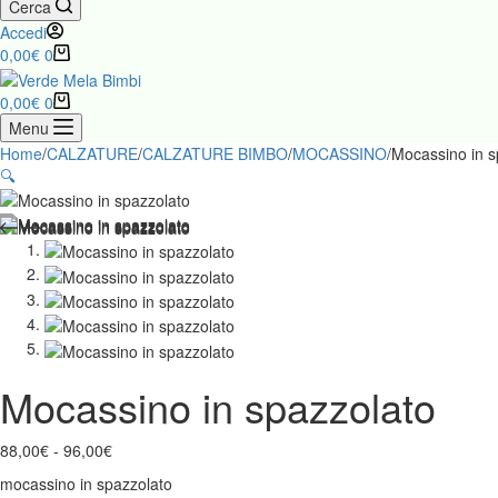
Cerca
Accedi
Carrello
0,00
€
0
Carrello
0,00
€
0
Menu
Home
/
CALZATURE
/
CALZATURE BIMBO
/
MOCASSINO
/
Mocassino in s
🔍
Mocassino in spazzolato
Fascia
88,00
€
-
96,00
€
di
mocassino in spazzolato
prezzo: