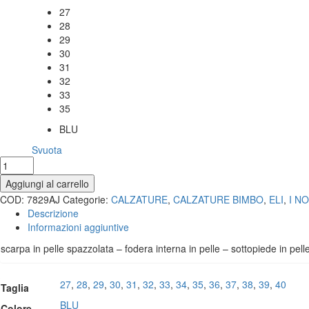
da
27
Taglia
88,00€
28
a
29
96,00€
30
31
32
33
35
BLU
Colore
Svuota
Mocassino
in
Aggiungi al carrello
spazzolato
COD:
7829AJ
Categorie:
CALZATURE
,
CALZATURE BIMBO
,
ELI
,
I N
quantità
Descrizione
Informazioni aggiuntive
scarpa in pelle spazzolata – fodera interna in pelle – sottopiede in pe
27
,
28
,
29
,
30
,
31
,
32
,
33
,
34
,
35
,
36
,
37
,
38
,
39
,
40
Taglia
BLU
Colore