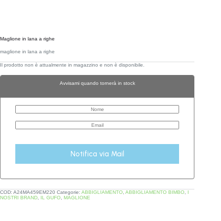
Maglione in lana a righe
maglione in lana a righe
Il prodotto non è attualmente in magazzino e non è disponibile.
Avvisami quando tornerà in stock
Notifica via Mail
COD:
A24MA459EM220
Categorie:
ABBIGLIAMENTO
,
ABBIGLIAMENTO BIMBO
,
I
NOSTRI BRAND
,
IL GUFO
,
MAGLIONE