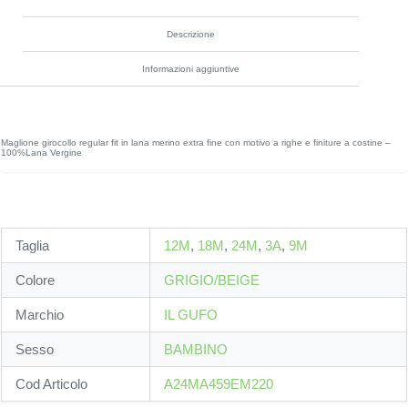
Descrizione
Informazioni aggiuntive
Maglione girocollo regular fit in lana merino extra fine con motivo a righe e finiture a costine –
100%Lana Vergine
Taglia
12M
,
18M
,
24M
,
3A
,
9M
Colore
GRIGIO/BEIGE
Marchio
IL GUFO
Sesso
BAMBINO
Cod Articolo
A24MA459EM220