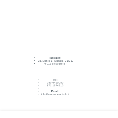
Indirizzo:
Via Monte S. Michele, 31/33,
76011 Bisceglie BT
Tel:
080 6455080
371 1974210
Email:
info@verdemelabimbi.it