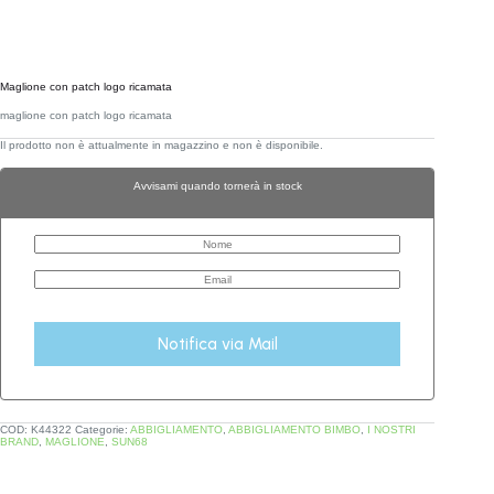
Maglione con patch logo ricamata
maglione con patch logo ricamata
Il prodotto non è attualmente in magazzino e non è disponibile.
Avvisami quando tornerà in stock
Notifica via Mail
COD:
K44322
Categorie:
ABBIGLIAMENTO
,
ABBIGLIAMENTO BIMBO
,
I NOSTRI
BRAND
,
MAGLIONE
,
SUN68