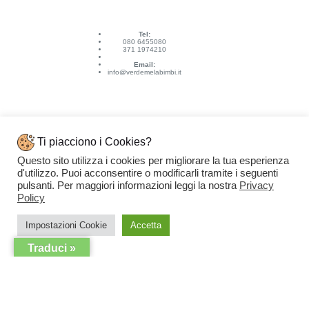
Tel:
080 6455080
371 1974210
Email:
info@verdemelabimbi.it
Ti piacciono i Cookies?
Questo sito utilizza i cookies per migliorare la tua esperienza
Link Utili
d'utilizzo. Puoi acconsentire o modificarli tramite i seguenti
Spedizioni e pagamenti
pulsanti. Per maggiori informazioni leggi la nostra
Privacy
Condizioni di vendita
Contattaci
Policy
Privacy Policy
Copyright © 2026 - VERDEMELA Web Powered by
Dylog Italia S.p.A.
Impostazioni Cookie
Accetta
Traduci »