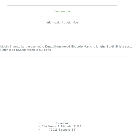
Descrizione
Informazioni aggiuntive
Maglia in misto lana e cashmere Dettagli destroyed Girocollo Maniche lunghe Bordi rifiniti a coste
Patch logo SUN68 ricamata sul petto
Indirizzo:
Via Monte S. Michele, 31/33,
76011 Bisceglie BT