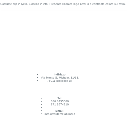
Costume slip in lycra. Elastico in vita. Presenta l’iconico logo Oval D a contrasto colore sul retro.
Indirizzo:
Via Monte S. Michele, 31/33,
76011 Bisceglie BT
Tel:
080 6455080
371 1974210
Email:
info@verdemelabimbi.it