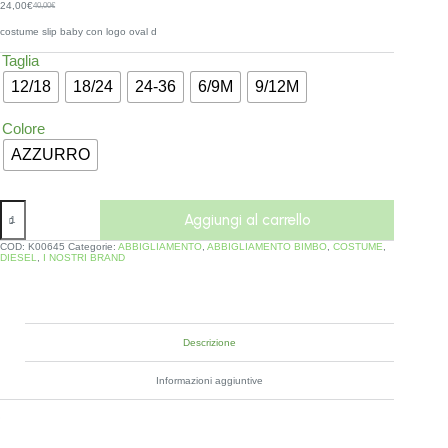
24,00
€
40,00
€
costume slip baby con logo oval d
Taglia
12/18
18/24
24-36
6/9M
9/12M
Colore
AZZURRO
Aggiungi al carrello
COD:
K00645
Categorie:
ABBIGLIAMENTO
,
ABBIGLIAMENTO BIMBO
,
COSTUME
,
DIESEL
,
I NOSTRI BRAND
Descrizione
Informazioni aggiuntive