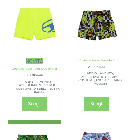
NOVITÀ
Costume boxer bossduck
21,00
€
42,00
€
Costume boxer con logo oval d
ABBIGLIAMENTO
,
33,00
€
55,00
€
ABBIGLIAMENTO BIMBO
,
COSTUME
,
I NOSTRI BRAND
,
ABBIGLIAMENTO
,
MOUSSE
ABBIGLIAMENTO BIMBO
,
COSTUME
,
DIESEL
,
I NOSTRI
BRAND
Scegli
Scegli
-50%