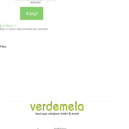
BRAND
Scegli
1
2
3
Succ
Non ci sono altri prodotti da caricare
Filtra
Indirizzo: