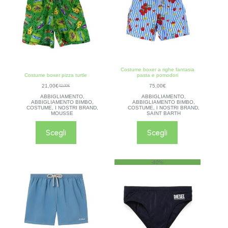
Costume boxer a righe fantasia
Costume boxer pizza turtle
pasta e pomodori
21,00
€
75,00
€
42,00
€
ABBIGLIAMENTO
,
ABBIGLIAMENTO
,
ABBIGLIAMENTO BIMBO
,
ABBIGLIAMENTO BIMBO
,
COSTUME
,
I NOSTRI BRAND
,
COSTUME
,
I NOSTRI BRAND
,
MOUSSE
SAINT BARTH
Scegli
Scegli
-40%