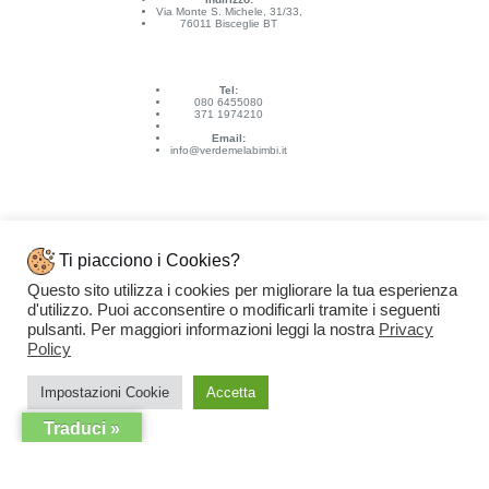
Via Monte S. Michele, 31/33,
76011 Bisceglie BT
Tel:
080 6455080
371 1974210
Email:
info@verdemelabimbi.it
Ti piacciono i Cookies?
Questo sito utilizza i cookies per migliorare la tua esperienza
Link Utili
d'utilizzo. Puoi acconsentire o modificarli tramite i seguenti
Spedizioni e pagamenti
pulsanti. Per maggiori informazioni leggi la nostra
Privacy
Condizioni di vendita
Contattaci
Policy
Privacy Policy
Copyright © 2026 - VERDEMELA Web Powered by
Dylog Italia S.p.A.
Impostazioni Cookie
Accetta
Traduci »