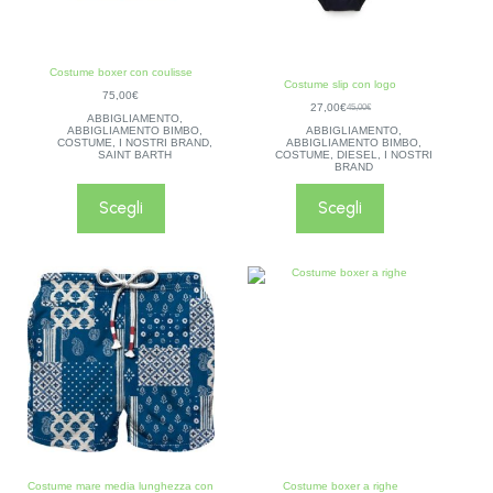
Costume boxer con coulisse
Costume slip con logo
75,00
€
27,00
€
45,00
€
ABBIGLIAMENTO
,
ABBIGLIAMENTO BIMBO
,
ABBIGLIAMENTO
,
COSTUME
,
I NOSTRI BRAND
,
ABBIGLIAMENTO BIMBO
,
SAINT BARTH
COSTUME
,
DIESEL
,
I NOSTRI
BRAND
Scegli
Scegli
Costume mare media lunghezza con
Costume boxer a righe