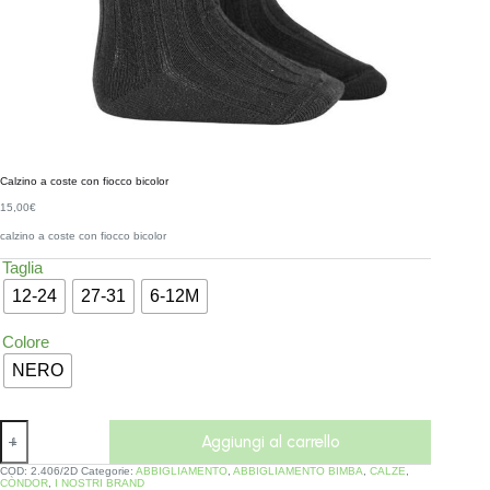
Calzino a coste con fiocco bicolor
15,00
€
calzino a coste con fiocco bicolor
Taglia
12-24
27-31
6-12M
Colore
NERO
Aggiungi al carrello
COD:
2.406/2D
Categorie:
ABBIGLIAMENTO
,
ABBIGLIAMENTO BIMBA
,
CALZE
,
CÒNDOR
,
I NOSTRI BRAND