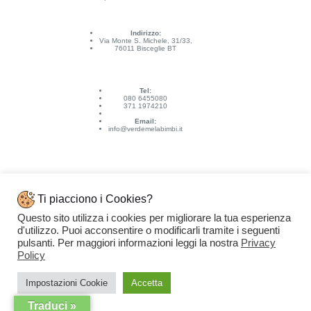
Indirizzo:
Via Monte S. Michele, 31/33,
76011 Bisceglie BT
Tel:
080 6455080
371 1974210
Email:
info@verdemelabimbi.it
Ti piacciono i Cookies?
Questo sito utilizza i cookies per migliorare la tua esperienza
Link Utili
d'utilizzo. Puoi acconsentire o modificarli tramite i seguenti
Spedizioni e pagamenti
pulsanti. Per maggiori informazioni leggi la nostra
Privacy
Condizioni di vendita
Contattaci
Policy
Privacy Policy
Copyright © 2026 - VERDEMELA Web Powered by
Dylog Italia S.p.A.
Impostazioni Cookie
Accetta
Traduci »