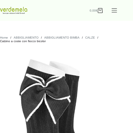
0,00
€
Home
/
ABBIGLIAMENTO
/
ABBIGLIAMENTO BIMBA
/
CALZE
/
Calzino a coste con fiocco bicolor