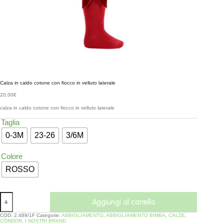
Calza in caldo cotone con fiocco in velluto laterale
20,00
€
calza in caldo cotone con fiocco in velluto laterale
Taglia
0-3M
23-26
3/6M
Colore
ROSSO
Aggiungi al carrello
COD:
2.489/1F
Categorie:
ABBIGLIAMENTO
,
ABBIGLIAMENTO BIMBA
,
CALZE
,
CÒNDOR
,
I NOSTRI BRAND