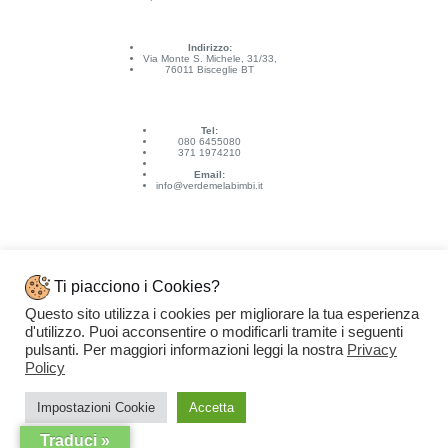
Indirizzo:
Via Monte S. Michele, 31/33,
76011 Bisceglie BT
Tel:
080 6455080
371 1974210
Email:
info@verdemelabimbi.it
Ti piacciono i Cookies?
Questo sito utilizza i cookies per migliorare la tua esperienza
Link Utili
d'utilizzo. Puoi acconsentire o modificarli tramite i seguenti
Spedizioni e pagamenti
pulsanti. Per maggiori informazioni leggi la nostra
Privacy
Condizioni di vendita
Contattaci
Policy
Privacy Policy
Copyright © 2026 - VERDEMELA Web Powered by
Dylog Italia S.p.A.
Impostazioni Cookie
Accetta
Traduci »