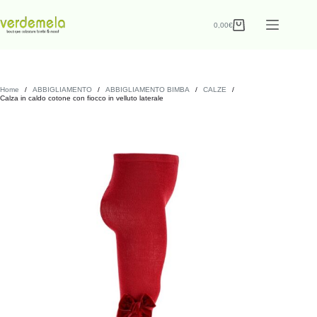
0,00
€
Home
/
ABBIGLIAMENTO
/
ABBIGLIAMENTO BIMBA
/
CALZE
/
Calza in caldo cotone con fiocco in velluto laterale