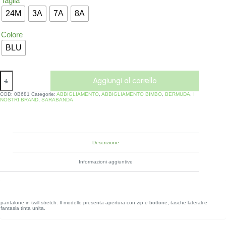
Taglia
24M
3A
7A
8A
Colore
BLU
Aggiungi al carrello
COD:
0B681
Categorie:
ABBIGLIAMENTO
,
ABBIGLIAMENTO BIMBO
,
BERMUDA
,
I
NOSTRI BRAND
,
SARABANDA
Descrizione
Informazioni aggiuntive
pantalone in twill stretch. Il modello presenta apertura con zip e bottone, tasche laterali e
fantasia tinta unita.