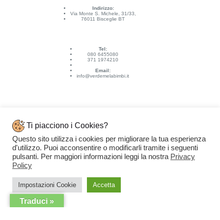
Indirizzo:
Via Monte S. Michele, 31/33,
76011 Bisceglie BT
Tel:
080 6455080
371 1974210
Email:
info@verdemelabimbi.it
Ti piacciono i Cookies?
Questo sito utilizza i cookies per migliorare la tua esperienza
Link Utili
d'utilizzo. Puoi acconsentire o modificarli tramite i seguenti
Spedizioni e pagamenti
pulsanti. Per maggiori informazioni leggi la nostra
Privacy
Condizioni di vendita
Contattaci
Policy
Privacy Policy
Copyright © 2026 - VERDEMELA Web Powered by
Dylog Italia S.p.A.
Impostazioni Cookie
Accetta
Traduci »