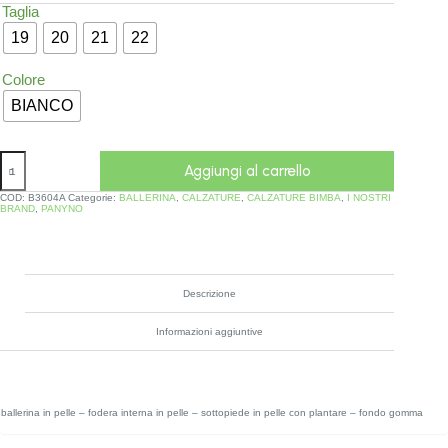
Taglia
19
20
21
22
Colore
BIANCO
Aggiungi al carrello
COD:
B3604A
Categorie:
BALLERINA
,
CALZATURE
,
CALZATURE BIMBA
,
I NOSTRI
BRAND
,
PANYNO
Descrizione
Informazioni aggiuntive
ballerina in pelle – fodera interna in pelle – sottopiede in pelle con plantare – fondo gomma