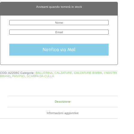
Avvisami quando tornerà in stock
Notifica via Mail
COD:
A2208C
Categorie:
BALLERINA
,
CALZATURE
,
CALZATURE BIMBA
,
I NOSTRI
BRAND
,
PANYNO
,
SCARPA DA CULLA
Descrizione
Informazioni aggiuntive