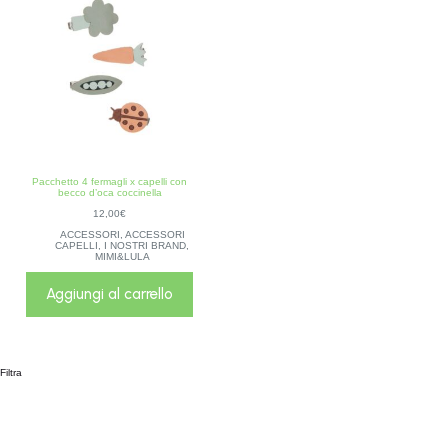
Pacchetto 4 fermagli x capelli con
becco d’oca coccinella
12,00
€
ACCESSORI
,
ACCESSORI
CAPELLI
,
I NOSTRI BRAND
,
MIMI&LULA
Aggiungi al carrello
Filtra