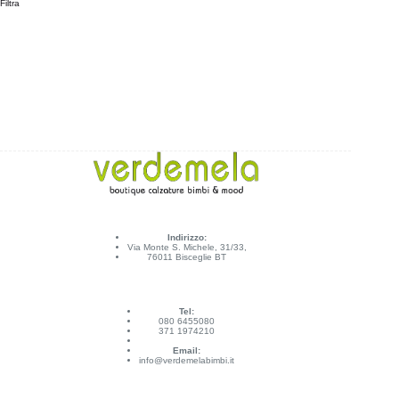
Filtra
Indirizzo:
Via Monte S. Michele, 31/33,
76011 Bisceglie BT
Tel:
080 6455080
371 1974210
Email:
info@verdemelabimbi.it