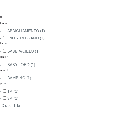
tra
tegorie
ABBIGLIAMENTO
(1)
I NOSTRI BRAND
(1)
lore
+
SABBIA/CIELO
(1)
rchio
+
BABY LORD
(1)
nere
+
BAMBINO
(1)
glia
+
1M
(1)
3M
(1)
Disponibile