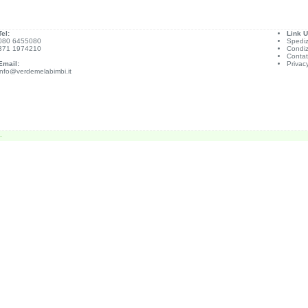
Tel:
Link Ut
080 6455080
Spediz
371 1974210
Condiz
Contat
Email:
Privac
info@verdemelabimbi.it
.
carli tramite i seguenti pulsanti. Per maggiori informazioni leggi la nostra
Privacy Policy
of these, the cookies that are categorized as necessary are stored on your browser as they are es
our browser only with your consent. You also have the option to opt-out of these cookies. But op
sure basic functionalities and security features of the website, anonymously.