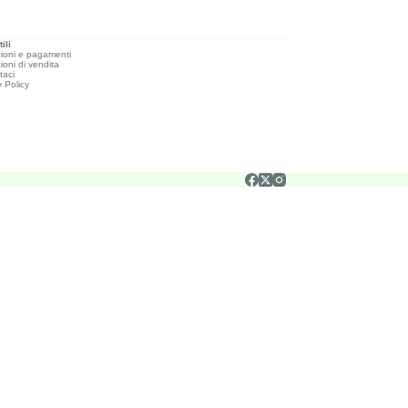
ili
ioni e pagamenti
ioni di vendita
taci
y Policy
sential for the working of basic functionalities of the website. We also use third-party cookies
ting out of some of these cookies may affect your browsing experience.