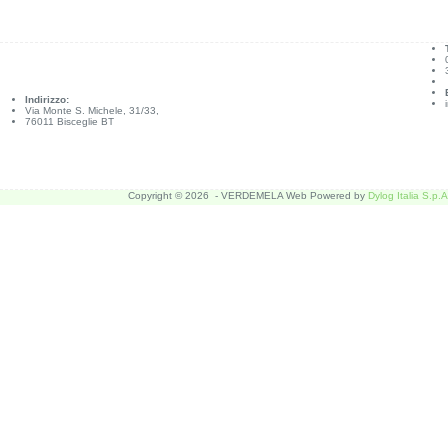
Indirizzo:
Via Monte S. Michele, 31/33,
76011 Bisceglie BT
Copyright © 2026 - VERDEMELA Web Powered by
Dylog Italia S.p.A
Ti piacciono i Cookies?
Questo sito utilizza i cookies per migliorare la tua esperienza d'utilizzo. Puoi acconsentire o modifi
Impostazioni Cookie
Accetta
Manage consent
Chiudi
Privacy Overview
This website uses cookies to improve your experience while you navigate through the website. Out 
that help us analyze and understand how you use this website. These cookies will be stored in y
Necessary
Necessary
Sempre abilitato
Necessary cookies are absolutely essential for the website to function properly. These cookies en
Cookie
Durata
Descrizione