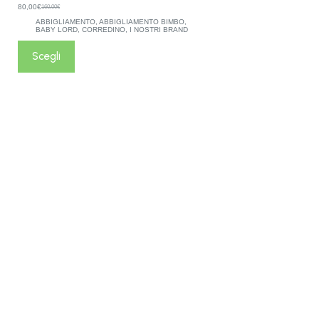
80,00
€
160,00
€
ABBIGLIAMENTO
,
ABBIGLIAMENTO BIMBO
,
BABY LORD
,
CORREDINO
,
I NOSTRI BRAND
Scegli