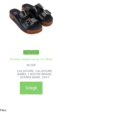
NOVITÀ
Sandalo doppia fascia con fibbie
48,00
€
CALZATURE
,
CALZATURE
BIMBA
,
I NOSTRI BRAND
,
SCARPA MARE
,
ZAXY
Scegli
Filtra