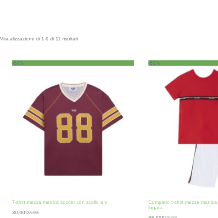
Visualizzazione di 1-9 di 11 risultati
-50%
-50%
T-shirt mezza manica soccer con scollo a v
Completo t-shirt mezza manic
logata
30,00
€
60,00
€
65,00
€
130,00
€