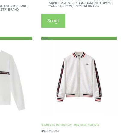
ABBIGLIAMENTO
,
ABBIGLIAMENTO BIMBO
,
GLIAMENTO BIMBO
,
CAMICIA
,
GCDS
,
I NOSTRI BRAND
OSTRI BRAND
Scegli
-50%
Giubbotto bomber con logo sulle maniche
85,00
€
170,00
€