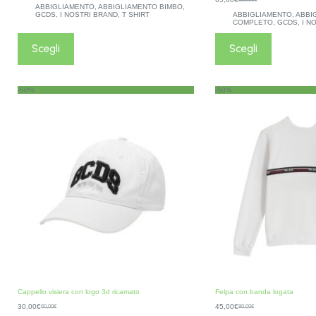
ABBIGLIAMENTO
,
ABBIGLIAMENTO BIMBO
,
GCDS
,
I NOSTRI BRAND
,
T SHIRT
ABBIGLIAMENTO
,
ABBI
COMPLETO
,
GCDS
,
I N
Scegli
Scegli
-50%
-50%
Cappello visiera con logo 3d ricamato
Felpa con banda logata
30,00
€
45,00
€
60,00
€
90,00
€