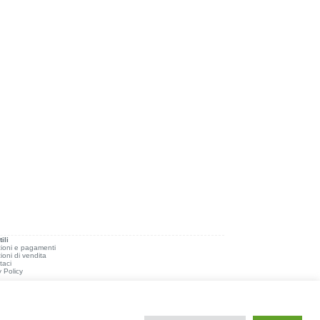
ili
ioni e pagamenti
ioni di vendita
taci
y Policy