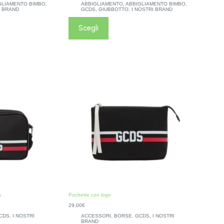
GLIAMENTO BIMBO
,
ABBIGLIAMENTO
,
ABBIGLIAMENTO BIMBO
,
I BRAND
GCDS
,
GIUBBOTTO
,
I NOSTRI BRAND
Scegli
a
Pochette con logo
29,00
€
CDS
,
I NOSTRI
ACCESSORI
,
BORSE
,
GCDS
,
I NOSTRI
BRAND