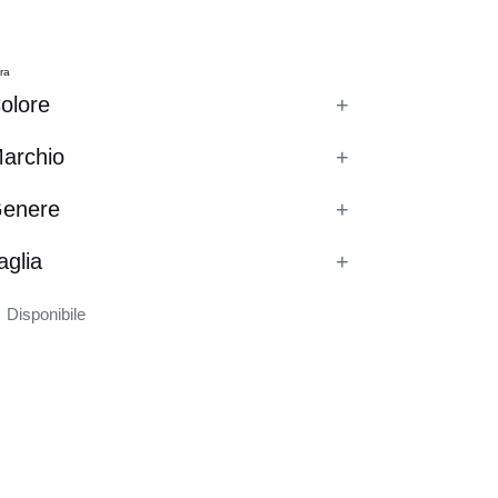
tra
olore
+
archio
+
enere
+
aglia
+
Disponibile