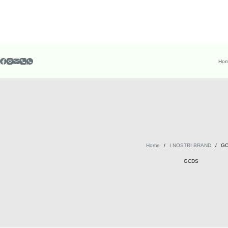
Ho
Home
/
I NOSTRI BRAND
/
G
GCDS