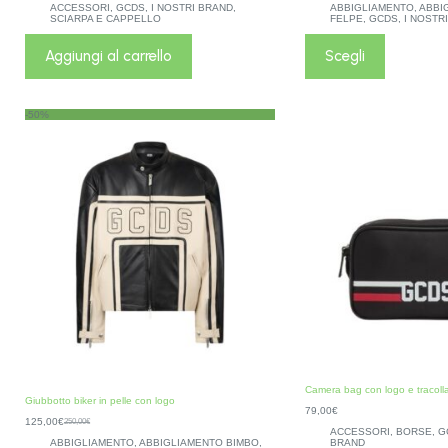
ACCESSORI
,
GCDS
,
I NOSTRI BRAND
,
ABBIGLIAMENTO
,
ABBI
SCIARPA E CAPPELLO
FELPE
,
GCDS
,
I NOSTR
Aggiungi al carrello
Scegli
-50%
Camera bag con logo e tracoll
Giubbotto biker in pelle con logo
79,00
€
125,00
€
250,00
€
ACCESSORI
,
BORSE
,
G
ABBIGLIAMENTO
,
ABBIGLIAMENTO BIMBO
,
BRAND