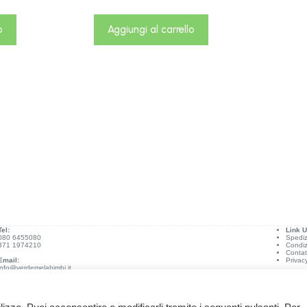
o
Aggiungi al carrello
Tel:
Link Ut
080 6455080
Spediz
371 1974210
Condiz
Contat
Email:
Privac
info@verdemelabimbi.it