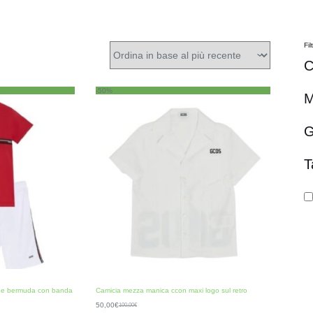
Fil
C
-50%
M
G
T
a e bermuda con banda
Camicia mezza manica ccon maxi logo sul retro
50,00
€
100,00
€