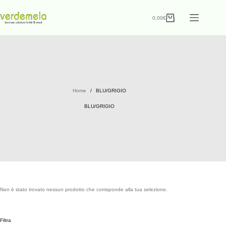
0,00
€
Home
/
BLU/GRIGIO
BLU/GRIGIO
Non è stato trovato nessun prodotto che corrisponde alla tua selezione.
Filtra