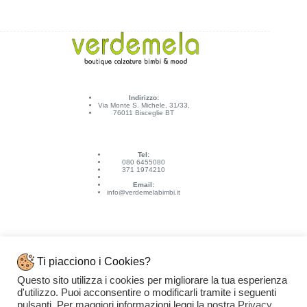
Indirizzo:
Via Monte S. Michele, 31/33,
76011 Bisceglie BT
Tel:
080 6455080
371 1974210
Email:
info@verdemelabimbi.it
Ti piacciono i Cookies?
Questo sito utilizza i cookies per migliorare la tua esperienza
Link Utili
d'utilizzo. Puoi acconsentire o modificarli tramite i seguenti
Spedizioni e pagamenti
pulsanti. Per maggiori informazioni leggi la nostra
Privacy
Condizioni di vendita