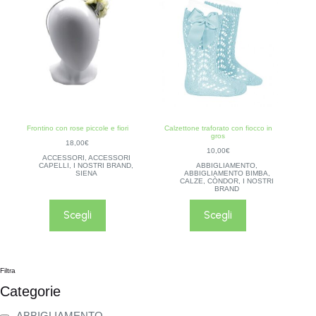
Frontino con rose piccole e fiori
Calzettone traforato con fiocco in
gros
18,00
€
10,00
€
ACCESSORI
,
ACCESSORI
CAPELLI
,
I NOSTRI BRAND
,
ABBIGLIAMENTO
,
SIENA
ABBIGLIAMENTO BIMBA
,
CALZE
,
CÒNDOR
,
I NOSTRI
BRAND
Scegli
Scegli
Filtra
Categorie
ABBIGLIAMENTO