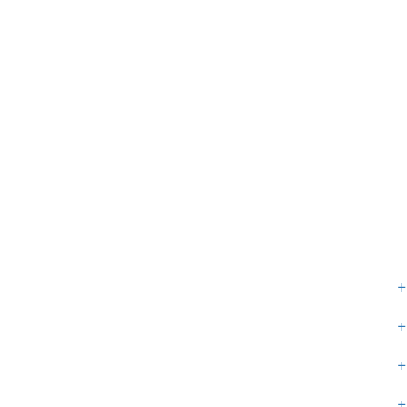
+
+
+
+