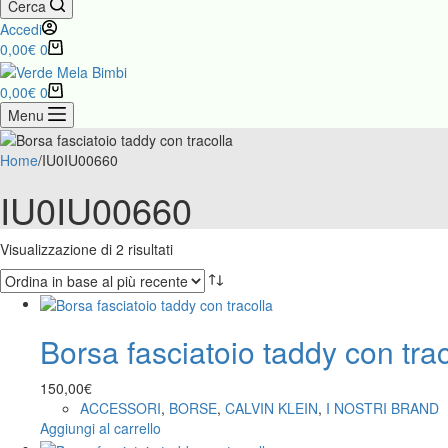
Cerca
Accedi
Carrello
0,00
€
0
Carrello
0,00
€
0
Menu
Home
/
IU0IU00660
IU0IU00660
Ordina
Visualizzazione di 2 risultati
in
base
al
più
Borsa fasciatoio taddy con trac
recente
150,00
€
ACCESSORI
,
BORSE
,
CALVIN KLEIN
,
I NOSTRI BRAND
Aggiungi al carrello