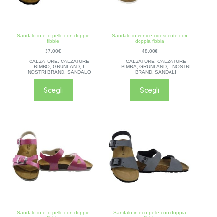
Sandalo in eco pelle con doppie
Sandalo in venice iridescente con
fibbie
doppia fibbia
37,00
€
48,00
€
CALZATURE
,
CALZATURE
CALZATURE
,
CALZATURE
BIMBO
,
GRUNLAND
,
I
BIMBA
,
GRUNLAND
,
I NOSTRI
NOSTRI BRAND
,
SANDALO
BRAND
,
SANDALI
Scegli
Scegli
Sandalo in eco pelle con doppie
Sandalo in eco pelle con doppia