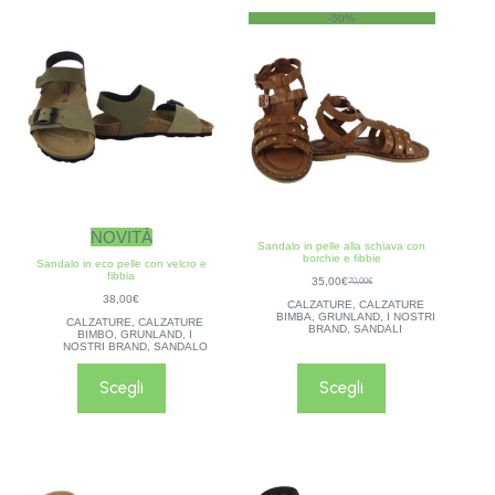
-50%
NOVITÀ
Sandalo in pelle alla schiava con
borchie e fibbie
Sandalo in eco pelle con velcro e
fibbia
35,00
€
70,00
€
38,00
€
CALZATURE
,
CALZATURE
BIMBA
,
GRUNLAND
,
I NOSTRI
CALZATURE
,
CALZATURE
BRAND
,
SANDALI
BIMBO
,
GRUNLAND
,
I
NOSTRI BRAND
,
SANDALO
Scegli
Scegli