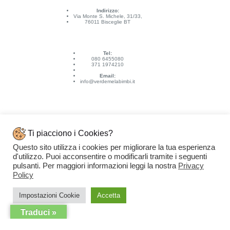
Indirizzo:
Via Monte S. Michele, 31/33,
76011 Bisceglie BT
Tel:
080 6455080
371 1974210
Email:
info@verdemelabimbi.it
Ti piacciono i Cookies?
Questo sito utilizza i cookies per migliorare la tua esperienza
Link Utili
d'utilizzo. Puoi acconsentire o modificarli tramite i seguenti
Spedizioni e pagamenti
pulsanti. Per maggiori informazioni leggi la nostra
Privacy
Condizioni di vendita
Contattaci
Policy
Privacy Policy
Copyright © 2026 - VERDEMELA Web Powered by
Dylog Italia S.p.A.
Impostazioni Cookie
Accetta
Traduci »