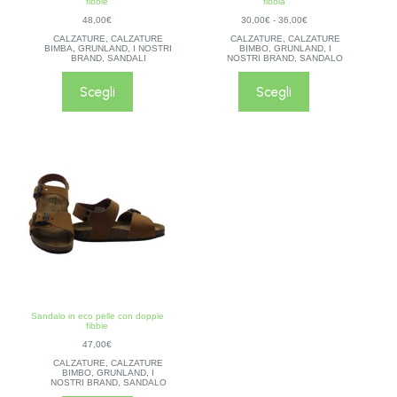
fibbie
fibbia
48,00
€
30,00
€
-
36,00
€
CALZATURE
,
CALZATURE
CALZATURE
,
CALZATURE
BIMBA
,
GRUNLAND
,
I NOSTRI
BIMBO
,
GRUNLAND
,
I
BRAND
,
SANDALI
NOSTRI BRAND
,
SANDALO
Scegli
Scegli
Sandalo in eco pelle con doppie
fibbie
47,00
€
CALZATURE
,
CALZATURE
BIMBO
,
GRUNLAND
,
I
NOSTRI BRAND
,
SANDALO