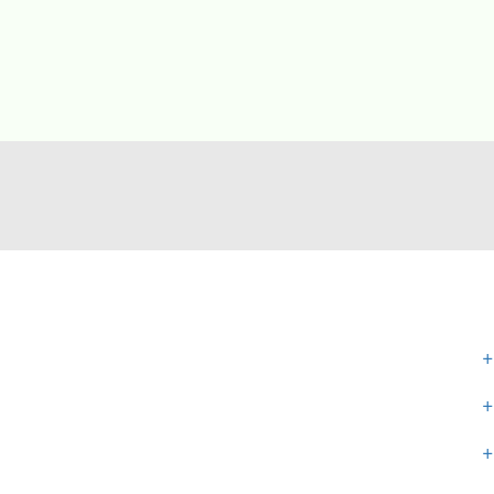
+
+
+