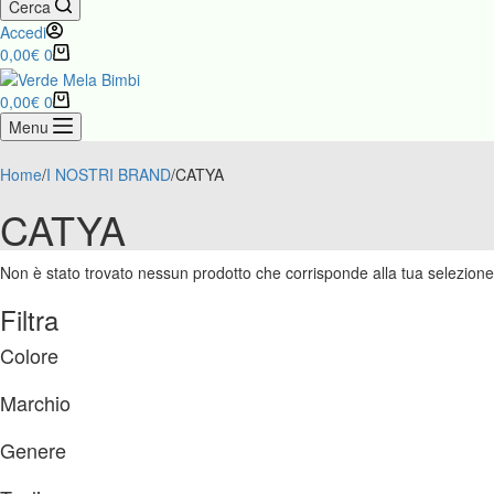
Cerca
Accedi
Carrello
0,00
€
0
Carrello
0,00
€
0
Menu
Home
/
I NOSTRI BRAND
/
CATYA
CATYA
Non è stato trovato nessun prodotto che corrisponde alla tua selezione
Filtra
Colore
Marchio
Genere