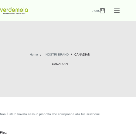
0,00
€
Home
/
I NOSTRI BRAND
/
CANADIAN
CANADIAN
Non è stato trovato nessun prodotto che corrisponde alla tua selezione.
Filtra