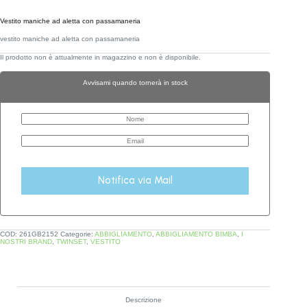
Vestito maniche ad aletta con passamaneria
vestito maniche ad aletta con passamaneria
Il prodotto non è attualmente in magazzino e non è disponibile.
Avvisami quando tornerà in stock
Notifica via Mail
COD:
261GB2152
Categorie:
ABBIGLIAMENTO
,
ABBIGLIAMENTO BIMBA
,
I
NOSTRI BRAND
,
TWINSET
,
VESTITO
Descrizione