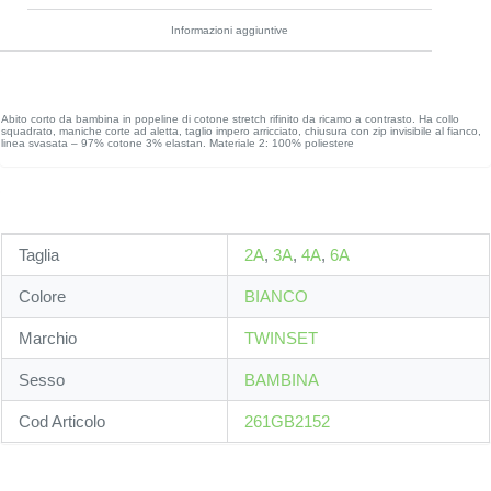
Informazioni aggiuntive
Abito corto da bambina in popeline di cotone stretch rifinito da ricamo a contrasto. Ha collo
squadrato, maniche corte ad aletta, taglio impero arricciato, chiusura con zip invisibile al fianco,
linea svasata – 97% cotone 3% elastan. Materiale 2: 100% poliestere
Taglia
2A
,
3A
,
4A
,
6A
Colore
BIANCO
Marchio
TWINSET
Sesso
BAMBINA
Cod Articolo
261GB2152