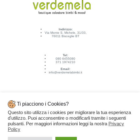
Indirizzo:
Via Monte S. Michele, 31/33,
76011 Bisceglie BT
Tel:
080 6455080
371 1974210
Email:
info@verdemelabimbi.it
Ti piacciono i Cookies?
Questo sito utilizza i cookies per migliorare la tua esperienza
Link Utili
d'utilizzo. Puoi acconsentire o modificarli tramite i seguenti
Spedizioni e pagamenti
pulsanti. Per maggiori informazioni leggi la nostra
Privacy
Condizioni di vendita
Contattaci
Policy
Privacy Policy
Copyright © 2026 - VERDEMELA Web Powered by
Dylog Italia S.p.A.