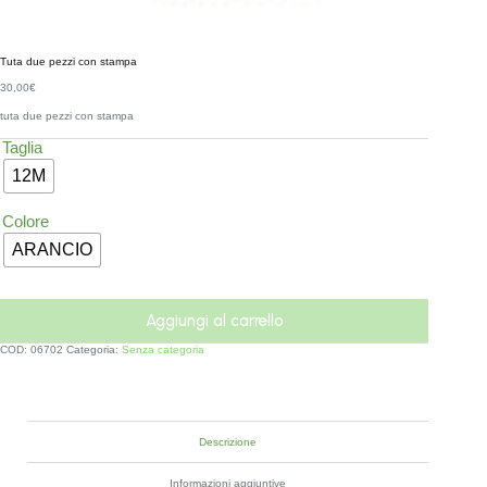
Tuta due pezzi con stampa
30,00
€
tuta due pezzi con stampa
Taglia
12M
Colore
ARANCIO
Aggiungi al carrello
COD:
06702
Categoria:
Senza categoria
Descrizione
Informazioni aggiuntive