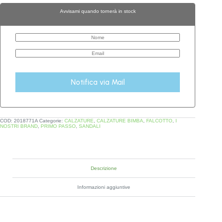
Avvisami quando tornerà in stock
Notifica via Mail
COD:
2018771A
Categorie:
CALZATURE
,
CALZATURE BIMBA
,
FALCOTTO
,
I
NOSTRI BRAND
,
PRIMO PASSO
,
SANDALI
Descrizione
Informazioni aggiuntive