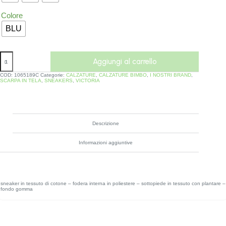
Colore
BLU
Aggiungi al carrello
COD:
1065189C
Categorie:
CALZATURE
,
CALZATURE BIMBO
,
I NOSTRI BRAND
,
SCARPA IN TELA
,
SNEAKERS
,
VICTORIA
Descrizione
Informazioni aggiuntive
sneaker in tessuto di cotone – fodera interna in poliestere – sottopiede in tessuto con plantare –
fondo gomma