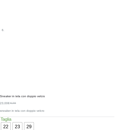
Sneaker in tela con doppio velcro
23,00
€
46,00
€
sneaker in tela con doppio velcro
Taglia
22
23
29