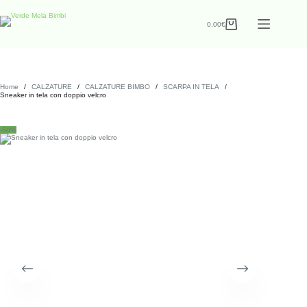
0,00
€
Home
/
CALZATURE
/
CALZATURE BIMBO
/
SCARPA IN TELA
/
Sneaker in tela con doppio velcro
-50%