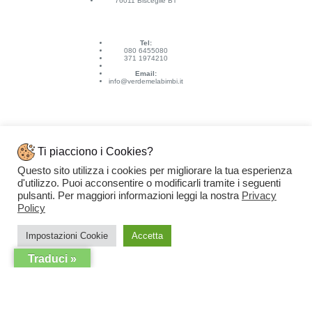
76011 Bisceglie BT
Tel:
080 6455080
371 1974210
Email:
info@verdemelabimbi.it
Ti piacciono i Cookies?
Questo sito utilizza i cookies per migliorare la tua esperienza
Link Utili
d'utilizzo. Puoi acconsentire o modificarli tramite i seguenti
Spedizioni e pagamenti
pulsanti. Per maggiori informazioni leggi la nostra
Privacy
Condizioni di vendita
Contattaci
Policy
Privacy Policy
Copyright © 2026 - VERDEMELA Web Powered by
Dylog Italia S.p.A.
Impostazioni Cookie
Accetta
Traduci »