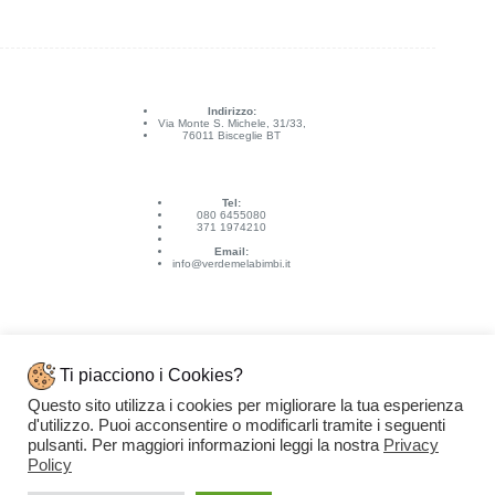
Indirizzo:
Via Monte S. Michele, 31/33,
76011 Bisceglie BT
Tel:
080 6455080
371 1974210
Email:
info@verdemelabimbi.it
Ti piacciono i Cookies?
Questo sito utilizza i cookies per migliorare la tua esperienza
Link Utili
d'utilizzo. Puoi acconsentire o modificarli tramite i seguenti
Spedizioni e pagamenti
pulsanti. Per maggiori informazioni leggi la nostra
Privacy
Condizioni di vendita
Contattaci
Policy
Privacy Policy
Copyright © 2026 - VERDEMELA Web Powered by
Dylog Italia S.p.A.