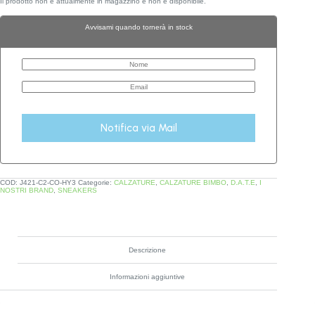
Il prodotto non è attualmente in magazzino e non è disponibile.
Avvisami quando tornerà in stock
Notifica via Mail
COD:
J421-C2-CO-HY3
Categorie:
CALZATURE
,
CALZATURE BIMBO
,
D.A.T.E
,
I
NOSTRI BRAND
,
SNEAKERS
Descrizione
Informazioni aggiuntive