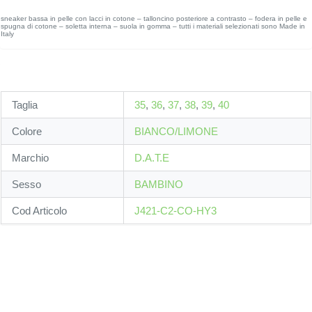
sneaker bassa in pelle con lacci in cotone – talloncino posteriore a contrasto – fodera in pelle e
spugna di cotone – soletta interna – suola in gomma – tutti i materiali selezionati sono Made in
Italy
Taglia
35
,
36
,
37
,
38
,
39
,
40
Colore
BIANCO/LIMONE
Marchio
D.A.T.E
Sesso
BAMBINO
Cod Articolo
J421-C2-CO-HY3