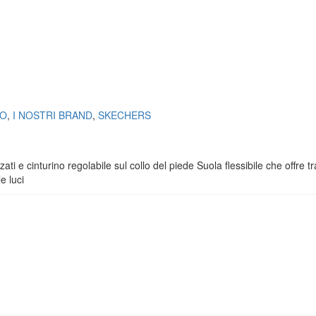
CO
,
I NOSTRI BRAND
,
SKECHERS
zati e cinturino regolabile sul collo del piede Suola flessibile che off
e luci