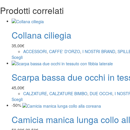
Prodotti correlati
Collana ciliegia
35,00
€
ACCESSORI
,
CAFFE' D'ORZO
,
I NOSTRI BRAND
,
SPILL
Scegli
Scarpa bassa due occhi in tess
45,00
€
CALZATURE
,
CALZATURE BIMBO
,
DUE OCCHI
,
I NOST
Scegli
-50%
Camicia manica lunga collo al
59,00
€
29,50
€