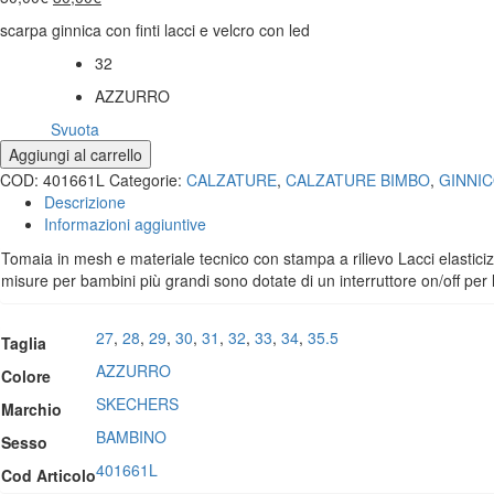
scarpa ginnica con finti lacci e velcro con led
32
Taglia
AZZURRO
Colore
Svuota
Aggiungi al carrello
COD:
401661L
Categorie:
CALZATURE
,
CALZATURE BIMBO
,
GINNI
Descrizione
Informazioni aggiuntive
Tomaia in mesh e materiale tecnico con stampa a rilievo Lacci elasticiz
misure per bambini più grandi sono dotate di un interruttore on/off per l
27
,
28
,
29
,
30
,
31
,
32
,
33
,
34
,
35.5
Taglia
AZZURRO
Colore
SKECHERS
Marchio
BAMBINO
Sesso
401661L
Cod Articolo