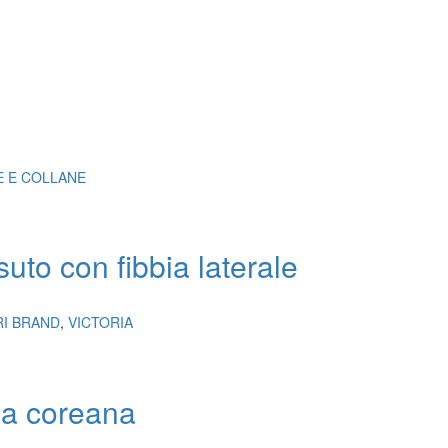
E E COLLANE
uto con fibbia laterale
RI BRAND
,
VICTORIA
la coreana