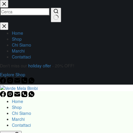
Home
Shop
Chi Siamo
Marchi
Contattaci
Don't miss our
holiday offer
- 20% OFF!
Explore Shop
Home
Shop
Chi Siamo
Marchi
Contattaci