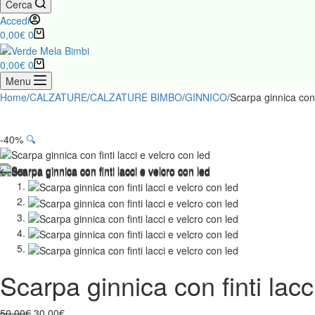
Cerca
Accedi
0,00
€
0
0,00
€
0
Menu
Home
/
CALZATURE
/
CALZATURE BIMBO
/
GINNICO
/
Scarpa ginnica con f
-40%
🔍
Scarpa ginnica con finti lacc
50,00
€
30,00
€