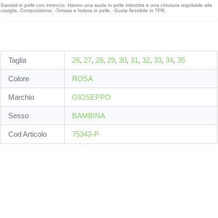
Sandali in pelle con intreccio. Hanno una suola in pelle imbottita e una chiusura regolabile alla
caviglia. Composizione: -Tomaia e fodera in pelle. -Suola flessibile in TPR.
Taglia
26
,
27
,
28
,
29
,
30
,
31
,
32
,
33
,
34
,
35
Colore
ROSA
Marchio
GIOSEPPO
Sesso
BAMBINA
Cod Articolo
75343-P