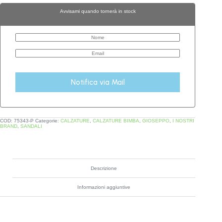
Avvisami quando tornerà in stock
Notifica via Mail
COD:
75343-P
Categorie:
CALZATURE
,
CALZATURE BIMBA
,
GIOSEPPO
,
I NOSTRI
BRAND
,
SANDALI
Descrizione
Informazioni aggiuntive