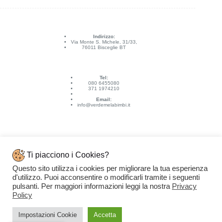
Indirizzo:
Via Monte S. Michele, 31/33,
76011 Bisceglie BT
Tel:
080 6455080
371 1974210
Email:
info@verdemelabimbi.it
Ti piacciono i Cookies?
Questo sito utilizza i cookies per migliorare la tua esperienza
Link Utili
d'utilizzo. Puoi acconsentire o modificarli tramite i seguenti
Spedizioni e pagamenti
pulsanti. Per maggiori informazioni leggi la nostra
Privacy
Condizioni di vendita
Contattaci
Policy
Privacy Policy
Copyright © 2026 - VERDEMELA Web Powered by
Dylog Italia S.p.A.
Impostazioni Cookie
Accetta