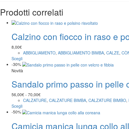
Prodotti correlati
Calzino con fiocco in raso e po
8,00
€
ABBIGLIAMENTO
,
ABBIGLIAMENTO BIMBA
,
CALZE
,
CÒ
Questo
Scegli
prodotto
-30%
ha
Novità
più
Sandalo primo passo in pelle c
varianti.
Le
opzioni
Fascia
56,00
€
-
70,00
€
possono
di
CALZATURE
,
CALZATURE BIMBA
,
CALZATURE BIMBO
,
essere
Questo
prezzo:
Scegli
scelte
prodotto
da
-50%
nella
ha
56,00€
pagina
Camicia manica lunga collo al
più
a
del
varianti.
70,00€