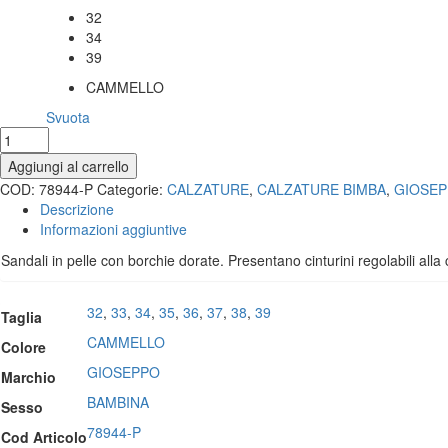
era:
è:
32
Taglia
55,00€.
27,50€.
34
39
CAMMELLO
Colore
Svuota
Sandalo
in
Aggiungi al carrello
pelle
COD:
78944-P
Categorie:
CALZATURE
,
CALZATURE BIMBA
,
GIOSE
con
Descrizione
borchie
Informazioni aggiuntive
e
velcro
Sandali in pelle con borchie dorate. Presentano cinturini regolabili alla 
quantità
32
,
33
,
34
,
35
,
36
,
37
,
38
,
39
Taglia
CAMMELLO
Colore
GIOSEPPO
Marchio
BAMBINA
Sesso
78944-P
Cod Articolo