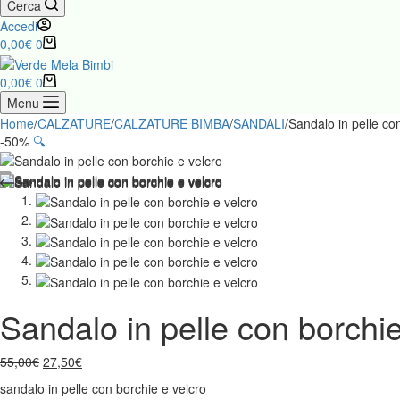
Cerca
Accedi
Carrello
0,00
€
0
Carrello
0,00
€
0
Menu
Home
/
CALZATURE
/
CALZATURE BIMBA
/
SANDALI
/
Sandalo in pelle co
-50%
🔍
Sandalo in pelle con borchie
Il
Il
55,00
€
27,50
€
prezzo
prezzo
sandalo in pelle con borchie e velcro
originale
attuale