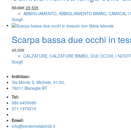
prodotto
Le
Il
Il
59,00
€
29,50
€
opzioni
prezzo
prezzo
ABBIGLIAMENTO
,
ABBIGLIAMENTO BIMBO
,
CAMICIA
,
I
possono
Questo
originale
attuale
Scegli
essere
prodotto
era:
è:
scelte
ha
59,00€.
29,50€.
nella
Scarpa bassa due occhi in tess
più
pagina
varianti.
del
Le
45,00
€
prodotto
opzioni
CALZATURE
,
CALZATURE BIMBO
,
DUE OCCHI
,
I NOST
possono
Questo
Scegli
essere
prodotto
scelte
ha
Indirizzo:
nella
più
Via Monte S. Michele, 31/33,
pagina
varianti.
76011 Bisceglie BT
del
Le
prodotto
opzioni
Tel:
possono
080 6455080
essere
371 1974210
scelte
nella
Email:
pagina
info@verdemelabimbi.it