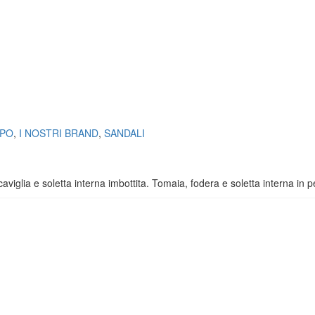
PPO
,
I NOSTRI BRAND
,
SANDALI
caviglia e soletta interna imbottita. Tomaia, fodera e soletta interna in pe