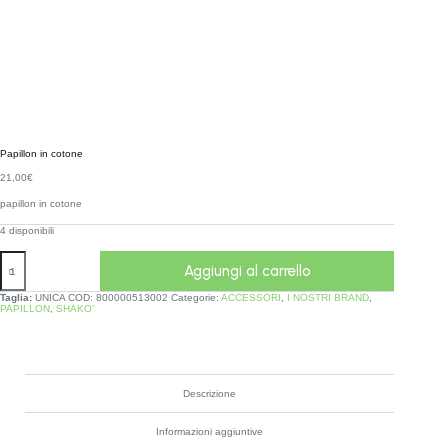
Papillon in cotone
21,00
€
papillon in cotone
4 disponibili
Aggiungi al carrello
Taglia:
UNICA
COD:
800000513002
Categorie:
ACCESSORI
,
I NOSTRI BRAND
,
PAPILLON
,
SHAKO'
Descrizione
Informazioni aggiuntive