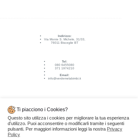
Indirizzo:
Via Monte S. Michele, 31/33,
76011 Bisceglie BT
Tel:
080 6455080
371 1974210
Email:
info@verdemelabimbi.it
Ti piacciono i Cookies?
Questo sito utilizza i cookies per migliorare la tua esperienza
Link Utili
d'utilizzo. Puoi acconsentire o modificarli tramite i seguenti
Spedizioni e pagamenti
pulsanti. Per maggiori informazioni leggi la nostra
Privacy
Condizioni di vendita
Contattaci
Policy
Privacy Policy