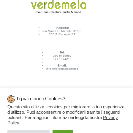
Indirizzo:
Via Monte S. Michele, 31/33,
76011 Bisceglie BT
Tel:
080 6455080
371 1974210
Email:
info@verdemelabimbi.it
Ti piacciono i Cookies?
Questo sito utilizza i cookies per migliorare la tua esperienza
Link Utili
d'utilizzo. Puoi acconsentire o modificarli tramite i seguenti
Spedizioni e pagamenti
pulsanti. Per maggiori informazioni leggi la nostra
Privacy
Condizioni di vendita
Contattaci
Policy
Privacy Policy
Copyright © 2026 - VERDEMELA Web Powered by
Dylog Italia S.p.A.