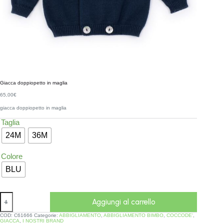
Giacca doppiopetto in maglia
65,00
€
giacca doppiopetto in maglia
Taglia
24M
36M
Colore
BLU
Aggiungi al carrello
COD:
C61666
Categorie:
ABBIGLIAMENTO
,
ABBIGLIAMENTO BIMBO
,
COCCODE'
,
GIACCA
,
I NOSTRI BRAND