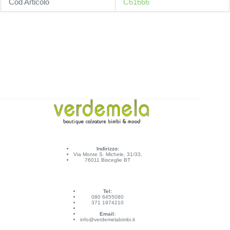
Cod Articolo
C61666
Indirizzo:
Via Monte S. Michele, 31/33,
76011 Bisceglie BT
Tel:
080 6455080
371 1974210
Email:
info@verdemelabimbi.it