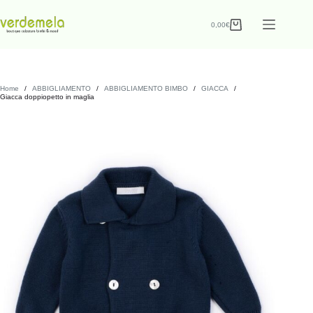
0,00
€
Home
/
ABBIGLIAMENTO
/
ABBIGLIAMENTO BIMBO
/
GIACCA
/
Giacca doppiopetto in maglia