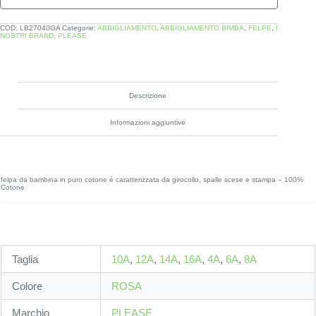
COD:
LB27040GA
Categorie:
ABBIGLIAMENTO
,
ABBIGLIAMENTO BIMBA
,
FELPE
,
I
NOSTRI BRAND
,
PLEASE
Descrizione
Informazioni aggiuntive
felpa da bambina in puro cotone è caratterizzata da girocollo, spalle scese e stampa – 100%
Cotone
Taglia
10A
,
12A
,
14A
,
16A
,
4A
,
6A
,
8A
Colore
ROSA
Marchio
PLEASE