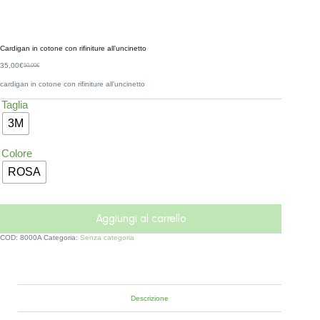
Cardigan in cotone con rifiniture all’uncinetto
35,00
€
50,00
€
cardigan in cotone con rifiniture all’uncinetto
Taglia
3M
Colore
ROSA
Aggiungi al carrello
COD:
8000A
Categoria:
Senza categoria
Descrizione