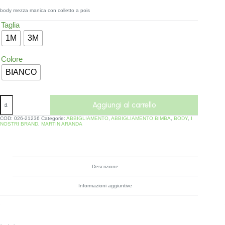
body mezza manica con colletto a pois
Taglia
1M
3M
Colore
BIANCO
Aggiungi al carrello
COD:
026-21236
Categorie:
ABBIGLIAMENTO
,
ABBIGLIAMENTO BIMBA
,
BODY
,
I
NOSTRI BRAND
,
MARTIN ARANDA
Descrizione
Informazioni aggiuntive