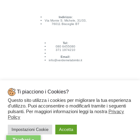
Indirizzo:
Via Monte S. Michele, 31/33,
76011 Bisceglie BT
Tel:
080 6455080
371 1974210
Email:
info@verdemelabimbi.it
Ti piacciono i Cookies?
Questo sito utilizza i cookies per migliorare la tua esperienza
Link Utili
d'utilizzo. Puoi acconsentire o modificarli tramite i seguenti
Spedizioni e pagamenti
pulsanti. Per maggiori informazioni leggi la nostra
Privacy
Condizioni di vendita
Contattaci
Policy
Privacy Policy
Copyright © 2026 - VERDEMELA Web Powered by
Dylog Italia S.p.A.
Impostazioni Cookie
Accetta
Traduci »