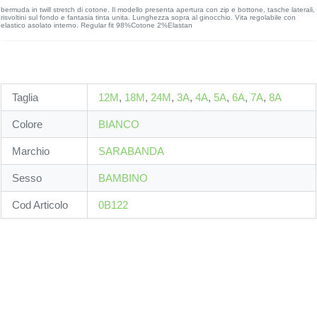
bermuda in twill stretch di cotone. Il modello presenta apertura con zip e bottone, tasche laterali,
risvoltini sul fondo e fantasia tinta unita. Lunghezza sopra al ginocchio. Vita regolabile con
elastico asolato interno. Regular fit 98%Cotone 2%Elastan
Taglia
12M
,
18M
,
24M
,
3A
,
4A
,
5A
,
6A
,
7A
,
8A
Colore
BIANCO
Marchio
SARABANDA
Sesso
BAMBINO
Cod Articolo
0B122