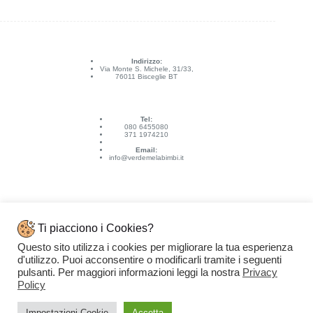
Indirizzo:
Via Monte S. Michele, 31/33,
76011 Bisceglie BT
Tel:
080 6455080
371 1974210
Email:
info@verdemelabimbi.it
Ti piacciono i Cookies?
Questo sito utilizza i cookies per migliorare la tua esperienza
Link Utili
d'utilizzo. Puoi acconsentire o modificarli tramite i seguenti
Spedizioni e pagamenti
pulsanti. Per maggiori informazioni leggi la nostra
Privacy
Condizioni di vendita
Contattaci
Policy
Privacy Policy
Copyright © 2026 - VERDEMELA Web Powered by
Dylog Italia S.p.A.
Impostazioni Cookie
Accetta