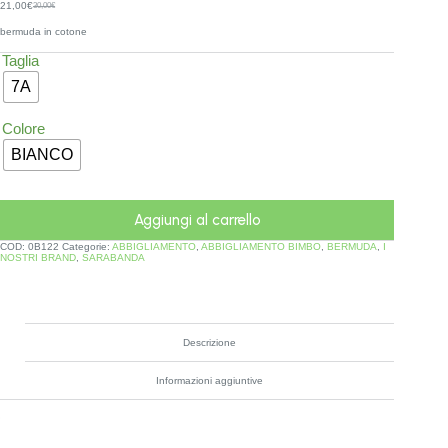
21,00
€
30,00
€
bermuda in cotone
Taglia
7A
Colore
BIANCO
Aggiungi al carrello
COD:
0B122
Categorie:
ABBIGLIAMENTO
,
ABBIGLIAMENTO BIMBO
,
BERMUDA
,
I
NOSTRI BRAND
,
SARABANDA
Descrizione
Informazioni aggiuntive