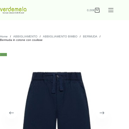
0,00
€
Home
/
ABBIGLIAMENTO
/
ABBIGLIAMENTO BIMBO
/
BERMUDA
/
Bermuda in cotone con coulisse
-40%