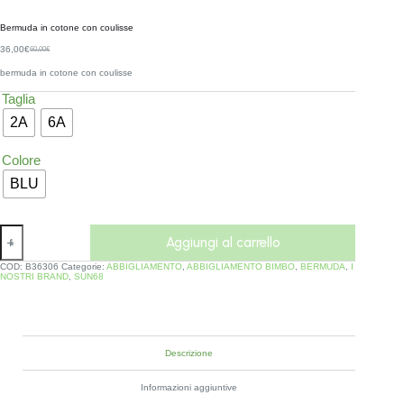
Bermuda in cotone con coulisse
36,00
€
60,00
€
bermuda in cotone con coulisse
Taglia
2A
6A
Colore
BLU
Aggiungi al carrello
COD:
B36306
Categorie:
ABBIGLIAMENTO
,
ABBIGLIAMENTO BIMBO
,
BERMUDA
,
I
NOSTRI BRAND
,
SUN68
Descrizione
Informazioni aggiuntive