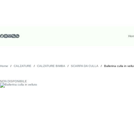
Salta
al
contenuto
Ho
Home
/
CALZATURE
/
CALZATURE BIMBA
/
SCARPA DA CULLA
/
Ballerina culla in vellu
NON DISPONIBILE