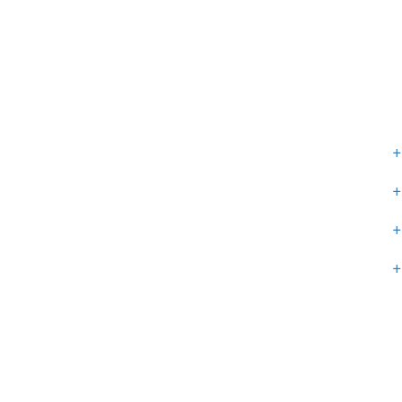
+
+
+
+