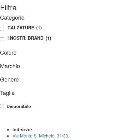
Filtra
ha
più
Categorie
varianti.
Le
CALZATURE
(1)
opzioni
possono
I NOSTRI BRAND
(1)
essere
scelte
Colore
nella
pagina
Marchio
del
prodotto
Genere
Taglia
Disponibile
Indirizzo:
Via Monte S. Michele, 31/33,