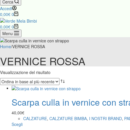
Cerca
Accedi
Carrello
0,00
€
0
Carrello
0,00
€
0
Menu
Home
/
VERNICE ROSSA
VERNICE ROSSA
Visualizzazione del risultato
Scarpa culla in vernice con st
40,00
€
CALZATURE
,
CALZATURE BIMBA
,
I NOSTRI BRAND
,
PA
Questo
Scegli
prodotto