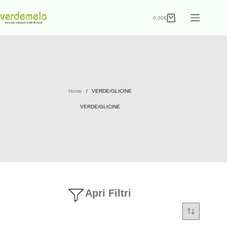
0,00
€
Home
/
VERDE/GLICINE
VERDE/GLICINE
Apri Filtri