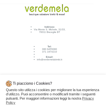
Indirizzo:
Via Monte S. Michele, 31/33,
76011 Bisceglie BT
Tel:
080 6455080
371 1974210
Email:
info@verdemelabimbi.it
Ti piacciono i Cookies?
Questo sito utilizza i cookies per migliorare la tua esperienza
Link Utili
d'utilizzo. Puoi acconsentire o modificarli tramite i seguenti
Spedizioni e pagamenti
pulsanti. Per maggiori informazioni leggi la nostra
Privacy
Condizioni di vendita
Contattaci
Policy
Privacy Policy