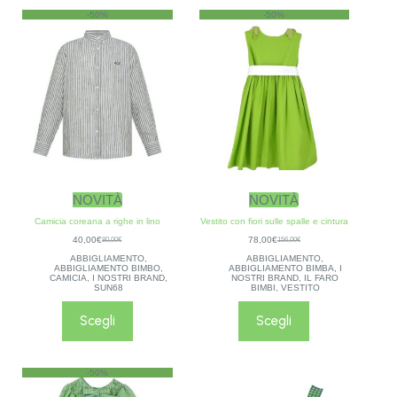
-50%
-50%
NOVITÀ
NOVITÀ
Camicia coreana a righe in lino
Vestito con fiori sulle spalle e cintura
40,00
€
78,00
€
80,00
€
156,00
€
ABBIGLIAMENTO
,
ABBIGLIAMENTO
,
ABBIGLIAMENTO BIMBO
,
ABBIGLIAMENTO BIMBA
,
I
CAMICIA
,
I NOSTRI BRAND
,
NOSTRI BRAND
,
IL FARO
SUN68
BIMBI
,
VESTITO
Scegli
Scegli
-50%