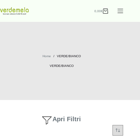
0,00
€
Home
/
VERDE/BIANCO
VERDE/BIANCO
Apri Filtri