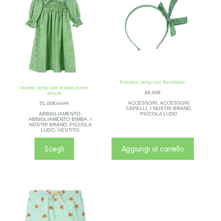
Frontino vichy con fiocchetto
Vestito vichy con ricamo punto
48,00
€
smock
ACCESSORI
,
ACCESSORI
51,00
€
102,00
€
CAPELLI
,
I NOSTRI BRAND
,
ABBIGLIAMENTO
,
PICCOLA LUDO
ABBIGLIAMENTO BIMBA
,
I
NOSTRI BRAND
,
PICCOLA
LUDO
,
VESTITO
Scegli
Aggiungi al carrello