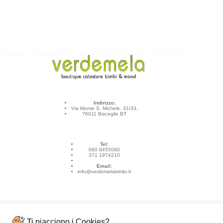
Indirizzo:
Via Monte S. Michele, 31/33,
76011 Bisceglie BT
Tel:
080 6455080
371 1974210
Email:
info@verdemelabimbi.it
Ti piacciono i Cookies?