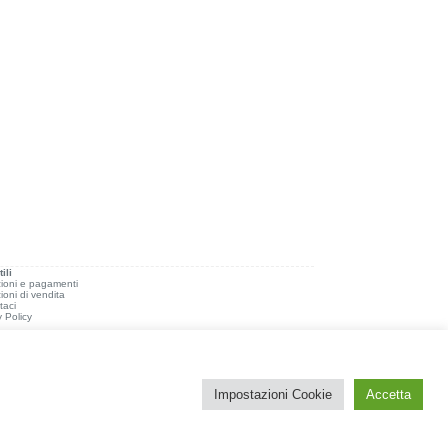
ili
ioni e pagamenti
ioni di vendita
taci
y Policy
Impostazioni Cookie
Accetta