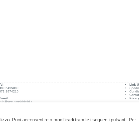
Tel:
Link Ut
080 6455080
Spediz
371 1974210
Condiz
Contat
Email:
Privac
info@verdemelabimbi.it
ilizzo. Puoi acconsentire o modificarli tramite i seguenti pulsanti. Per
.