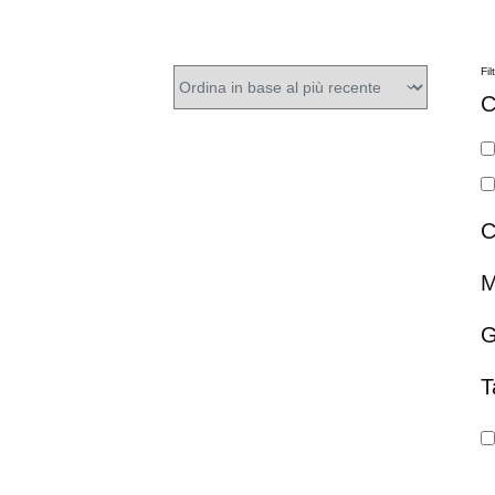
Fil
C
C
M
G
T