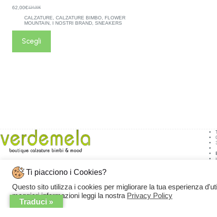
62,00
€
124,00
€
CALZATURE
,
CALZATURE BIMBO
,
FLOWER
MOUNTAIN
,
I NOSTRI BRAND
,
SNEAKERS
Scegli
Ti piacciono i Cookies?
Indirizzo:
Via Monte S. Michele, 31/33,
Questo sito utilizza i cookies per migliorare la tua esperienza d'ut
76011 Bisceglie BT
maggiori informazioni leggi la nostra
Privacy Policy
Traduci »
Copyright © 2026 - VERDEMELA Web Powered by
Dylog Italia S.p.A