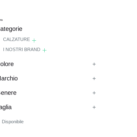
tra
ategorie
CALZATURE
I NOSTRI BRAND
olore
+
archio
+
enere
+
aglia
+
Disponibile