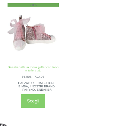
-30%
Sneaker alta in micro glitter con lacci
in tulle e zip
66,50
€
-
71,40
€
CALZATURE
,
CALZATURE
BIMBA
,
I NOSTRI BRAND
,
PANYNO
,
SNEAKER
Scegli
Filtra