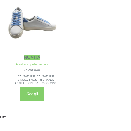
NOVITÀ
Sneaker in pelle con lacci
40,00
€
80,00
€
CALZATURE
,
CALZATURE
BIMBO
,
I NOSTRI BRAND
,
OUTLET
,
SNEAKERS
,
SUN68
Scegli
Filtra