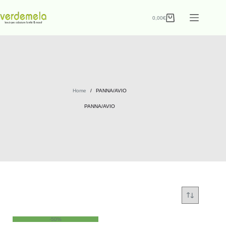
0,00
€
Home
/
PANNA/AVIO
PANNA/AVIO
-50%