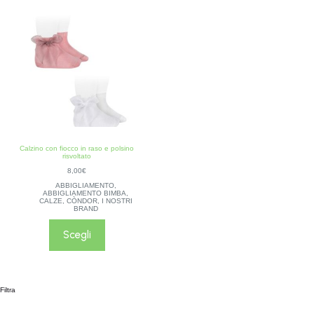
Calzino con fiocco in raso e polsino
risvoltato
8,00
€
ABBIGLIAMENTO
,
ABBIGLIAMENTO BIMBA
,
CALZE
,
CÒNDOR
,
I NOSTRI
BRAND
Scegli
Filtra